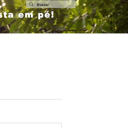
sta em pé!
ECEDE