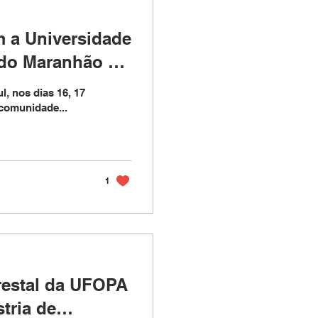
m a Universidade
 do Maranhão e a
, esteve
, nos dias 16, 17
ileiro de
 comunidade...
ra
1
restal da UFOPA
tria de