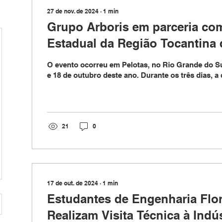
27 de nov. de 2024
∙
1
min
Grupo Arboris em parceria co
Estadual da Região Tocantina
Universidade Federal da Bahia
O evento ocorreu em Pelotas, no Rio Grande do Sul
presente do VI Congresso Bras
e 18 de outubro deste ano. Durante os três dias, a
Ciência e Tecnologia da Madei
21
0
17 de out. de 2024
∙
1
min
Estudantes de Engenharia Flo
Realizam Visita Técnica à Indús