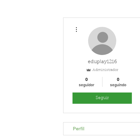
Mais ações
eduplay1216
Administrador
0
0
seguidor
seguindo
Seguir
Perfil