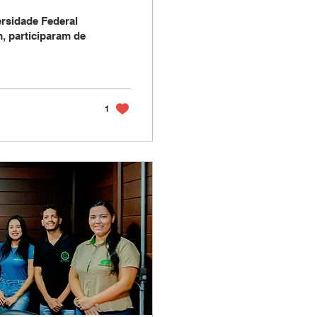
Eliseu
ersidade Federal
, participaram de
1