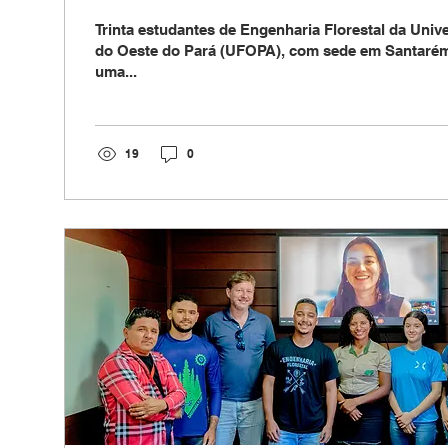
Compensados Adeco, em Dom 
Trinta estudantes de Engenharia Florestal da Univ
do Oeste do Pará (UFOPA), com sede em Santarém
uma...
19
0