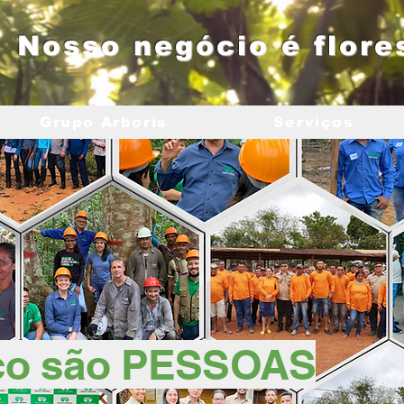
Nosso negócio é flore
Grupo Arboris
Serviços
co são PESSOAS