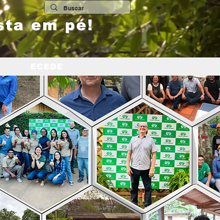
sta em pé!
ECEDE