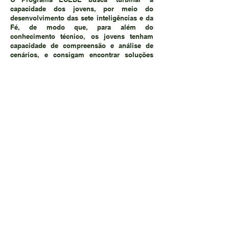
capacidade dos jovens, por meio do
desenvolvimento das sete inteligências e da
Fé, de modo que, para além do
conhecimento técnico, os jovens tenham
capacidade de compreensão e análise de
cenários, e consigam encontrar soluções
criativas e eficientes para os problemas
enfrentados, assim como se tornem
melhores cidadãos e profissionais, à luz dos
ensinamentos de Cristo.
Vídeos institucionais
Confira nossas produções audiovisuais!